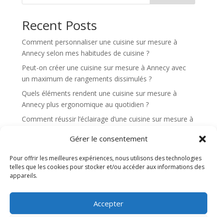
a
t
Recent Posts
i
v
Comment personnaliser une cuisine sur mesure à
e
Annecy selon mes habitudes de cuisine ?
:
Peut-on créer une cuisine sur mesure à Annecy avec
un maximum de rangements dissimulés ?
Quels éléments rendent une cuisine sur mesure à
Annecy plus ergonomique au quotidien ?
Comment réussir l’éclairage d’une cuisine sur mesure à
Annecy pour cuisiner confortablement ?
Gérer le consentement
Quels sont les avantages d’une cuisine sur mesure à
Annecy pour une cuisine ouverte sur le salon ?
Pour offrir les meilleures expériences, nous utilisons des technologies
telles que les cookies pour stocker et/ou accéder aux informations des
appareils.
Recent Comments
Aucun commentaire à afficher.
Accepter