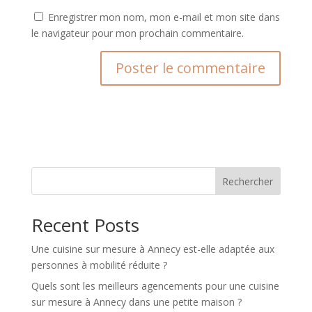
Enregistrer mon nom, mon e-mail et mon site dans
le navigateur pour mon prochain commentaire.
A
l
t
e
r
n
Rechercher
a
t
Recent Posts
i
v
Une cuisine sur mesure à Annecy est-elle adaptée aux
e
personnes à mobilité réduite ?
:
Quels sont les meilleurs agencements pour une cuisine
sur mesure à Annecy dans une petite maison ?