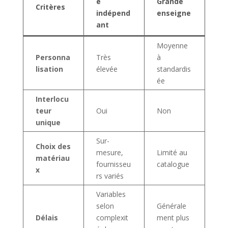
e
Grande
Critères
indépend
enseigne
ant
Moyenne
Personna
Très
à
lisation
élevée
standardis
ée
Interlocu
teur
Oui
Non
unique
Sur-
Choix des
mesure,
Limité au
matériau
fournisseu
catalogue
x
rs variés
Variables
selon
Générale
Délais
complexit
ment plus