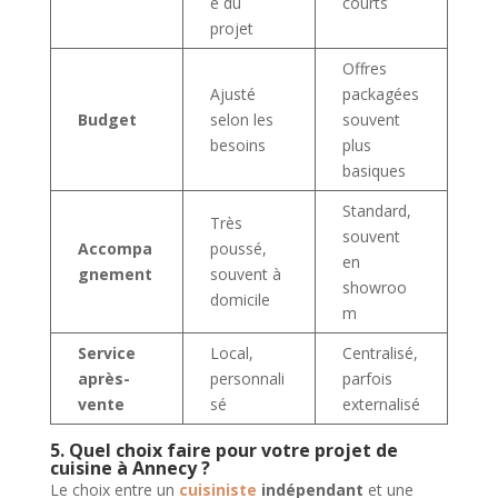
é du
courts
projet
Offres
Ajusté
packagées
Budget
selon les
souvent
besoins
plus
basiques
Standard,
Très
souvent
Accompa
poussé,
en
gnement
souvent à
showroo
domicile
m
Service
Local,
Centralisé,
après-
personnali
parfois
vente
sé
externalisé
5. Quel choix faire pour votre projet de
cuisine à Annecy ?
Le choix entre un
cuisiniste
indépendant
et une