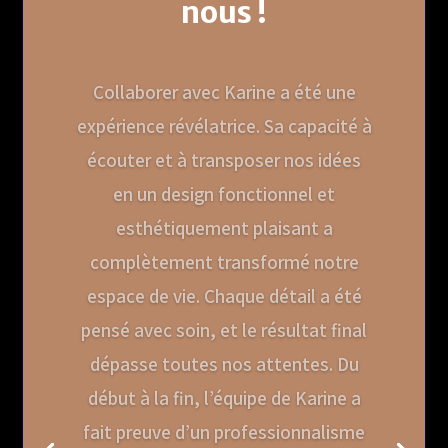
nous !
Collaborer avec Karine a été une
expérience révélatrice. Sa capacité à
écouter et à transposer nos idées
en un design fonctionnel et
esthétiquement plaisant a
complètement transformé notre
espace de vie. Chaque détail a été
pensé avec soin, et le résultat final
dépasse toutes nos attentes. Du
début à la fin, l’équipe de Karine a
fait preuve d’un professionnalisme