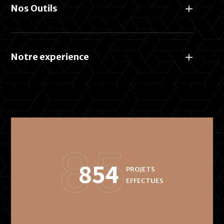
Nos Outils
Notre experience
85
854
PROJETS
EFFECTUES