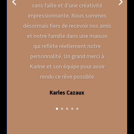
sans faille et d’une créativité
impressionnante. Nous sommes
désormais fiers de recevoir nos amis
et notre famille dans une maison
qui reflète réellement notre
personnalité. Un grand merci à
Karine et son équipe pour avoir
rendu ce rêve possible
Karles Cazaux