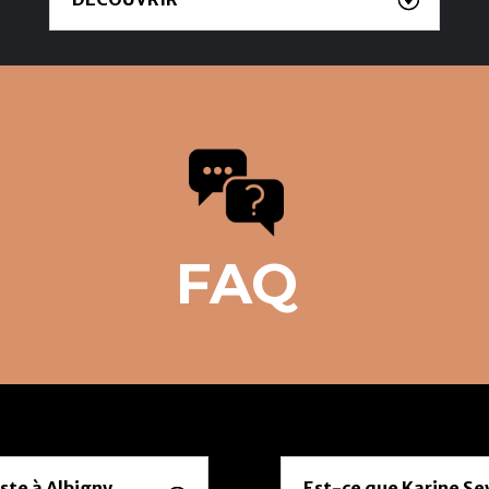
FAQ
ste à Albigny,
Est-ce que Karine Se