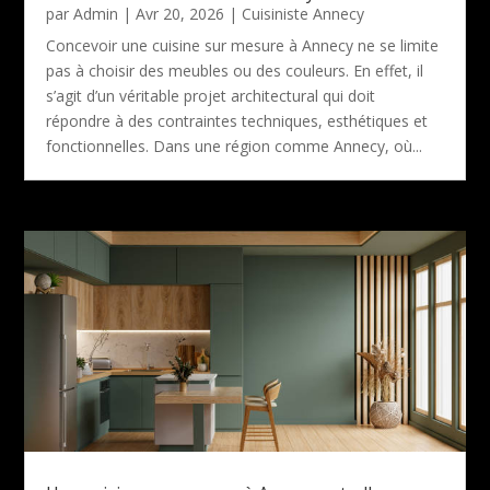
par
Admin
|
Avr 20, 2026
|
Cuisiniste Annecy
Concevoir une cuisine sur mesure à Annecy ne se limite
pas à choisir des meubles ou des couleurs. En effet, il
s’agit d’un véritable projet architectural qui doit
répondre à des contraintes techniques, esthétiques et
fonctionnelles. Dans une région comme Annecy, où...