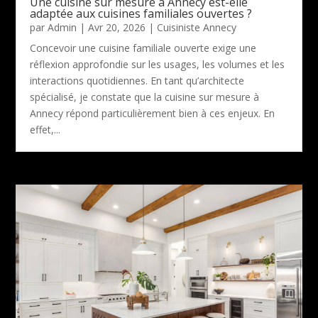
Une cuisine sur mesure à Annecy est-elle
adaptée aux cuisines familiales ouvertes ?
par
Admin
|
Avr 20, 2026
|
Cuisiniste Annecy
Concevoir une cuisine familiale ouverte exige une
réflexion approfondie sur les usages, les volumes et les
interactions quotidiennes. En tant qu’architecte
spécialisé, je constate que la cuisine sur mesure à
Annecy répond particulièrement bien à ces enjeux. En
effet,...