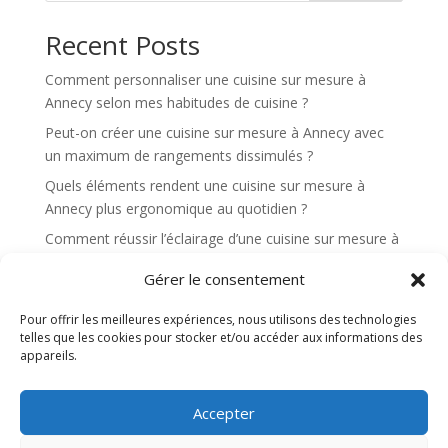
t
Recent Posts
i
v
Comment personnaliser une cuisine sur mesure à
e
Annecy selon mes habitudes de cuisine ?
:
Peut-on créer une cuisine sur mesure à Annecy avec
un maximum de rangements dissimulés ?
Quels éléments rendent une cuisine sur mesure à
Annecy plus ergonomique au quotidien ?
Comment réussir l’éclairage d’une cuisine sur mesure à
Annecy pour cuisiner confortablement ?
Gérer le consentement
Quels sont les avantages d’une cuisine sur mesure à
Annecy pour une cuisine ouverte sur le salon ?
Pour offrir les meilleures expériences, nous utilisons des technologies
telles que les cookies pour stocker et/ou accéder aux informations des
appareils.
Recent Comments
Aucun commentaire à afficher.
Accepter