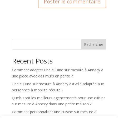
A
l
t
e
r
n
Rechercher
a
t
Recent Posts
i
v
Comment adapter une cuisine sur mesure à Annecy à
e
une pièce avec des murs en pente ?
:
Une cuisine sur mesure à Annecy est-elle adaptée aux
personnes à mobilité réduite ?
Quels sont les meilleurs agencements pour une cuisine
sur mesure à Annecy dans une petite maison ?
Comment personnaliser une cuisine sur mesure à
Annecy selon mes habitudes de cuisine ?