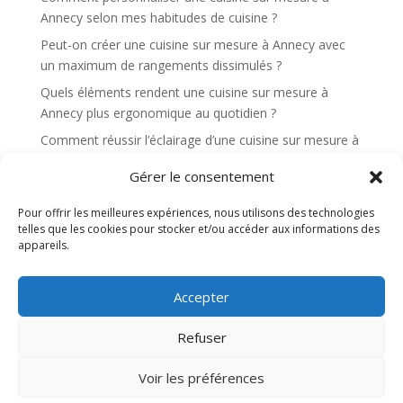
e
Annecy selon mes habitudes de cuisine ?
:
Peut-on créer une cuisine sur mesure à Annecy avec
un maximum de rangements dissimulés ?
Quels éléments rendent une cuisine sur mesure à
Annecy plus ergonomique au quotidien ?
Comment réussir l’éclairage d’une cuisine sur mesure à
Annecy pour cuisiner confortablement ?
Gérer le consentement
Quels sont les avantages d’une cuisine sur mesure à
Annecy pour une cuisine ouverte sur le salon ?
Pour offrir les meilleures expériences, nous utilisons des technologies
telles que les cookies pour stocker et/ou accéder aux informations des
appareils.
Recent Comments
Aucun commentaire à afficher.
Accepter
Refuser
Site web réalisé par l'agence de communication
Voir les préférences
Gentleview©2026