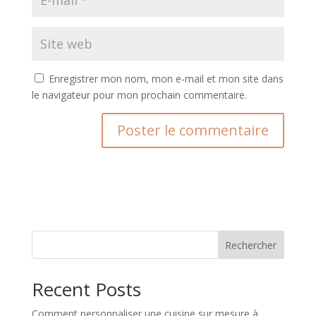
Enregistrer mon nom, mon e-mail et mon site dans
le navigateur pour mon prochain commentaire.
A
l
t
e
r
n
Rechercher
a
t
Recent Posts
i
v
Comment personnaliser une cuisine sur mesure à