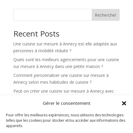
Rechercher
Recent Posts
Une cuisine sur mesure à Annecy est-elle adaptée aux
personnes à mobilité réduite ?
Quels sont les meilleurs agencements pour une cuisine
sur mesure à Annecy dans une petite maison ?
Comment personnaliser une cuisine sur mesure à
Annecy selon mes habitudes de cuisine ?
Peut-on créer une cuisine sur mesure à Annecy avec
un maximum de rangements dissimulés ?
Gérer le consentement
Quels éléments rendent une cuisine sur mesure à
Annecy plus ergonomique au quotidien ?
Pour offrir les meilleures expériences, nous utilisons des technologies
telles que les cookies pour stocker et/ou accéder aux informations des
appareils.
Recent Comments