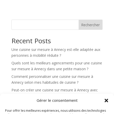
t
e
r
n
Rechercher
a
t
Recent Posts
i
v
Une cuisine sur mesure à Annecy est-elle adaptée aux
e
personnes à mobilité réduite ?
:
Quels sont les meilleurs agencements pour une cuisine
sur mesure à Annecy dans une petite maison ?
Comment personnaliser une cuisine sur mesure à
Annecy selon mes habitudes de cuisine ?
Peut-on créer une cuisine sur mesure à Annecy avec
un maximum de rangements dissimulés ?
Gérer le consentement
Quels éléments rendent une cuisine sur mesure à
Annecy plus ergonomique au quotidien ?
Pour offrir les meilleures expériences, nous utilisons des technologies