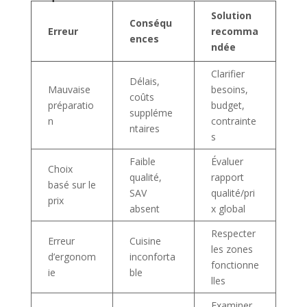
Solution
Conséqu
Erreur
recomma
ences
ndée
Clarifier
Délais,
Mauvaise
besoins,
coûts
préparatio
budget,
suppléme
n
contrainte
ntaires
s
Faible
Évaluer
Choix
qualité,
rapport
basé sur le
SAV
qualité/pri
prix
absent
x global
Respecter
Erreur
Cuisine
les zones
d’ergonom
inconforta
fonctionne
ie
ble
lles
Examiner