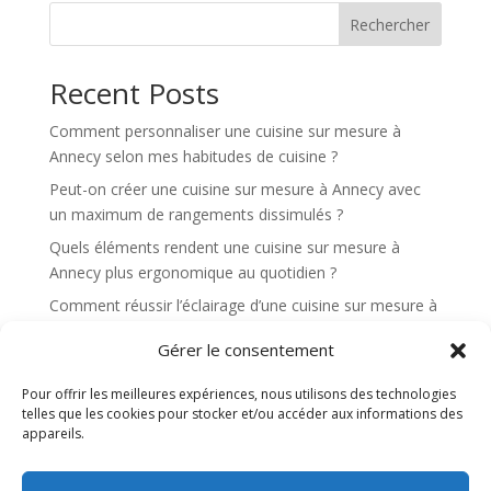
Rechercher
Recent Posts
Comment personnaliser une cuisine sur mesure à
Annecy selon mes habitudes de cuisine ?
Peut-on créer une cuisine sur mesure à Annecy avec
un maximum de rangements dissimulés ?
Quels éléments rendent une cuisine sur mesure à
Annecy plus ergonomique au quotidien ?
Comment réussir l’éclairage d’une cuisine sur mesure à
Annecy pour cuisiner confortablement ?
Gérer le consentement
Quels sont les avantages d’une cuisine sur mesure à
Annecy pour une cuisine ouverte sur le salon ?
Pour offrir les meilleures expériences, nous utilisons des technologies
telles que les cookies pour stocker et/ou accéder aux informations des
appareils.
Recent Comments
Aucun commentaire à afficher.