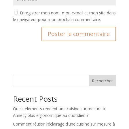
Enregistrer mon nom, mon e-mail et mon site dans
le navigateur pour mon prochain commentaire.
A
l
t
e
r
n
Rechercher
a
t
Recent Posts
i
v
Quels éléments rendent une cuisine sur mesure à
e
Annecy plus ergonomique au quotidien ?
:
Comment réussir l’éclairage d’une cuisine sur mesure à