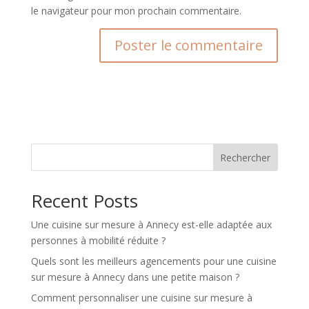
le navigateur pour mon prochain commentaire.
A
l
t
e
r
n
Rechercher
a
t
Recent Posts
i
v
Une cuisine sur mesure à Annecy est-elle adaptée aux
e
personnes à mobilité réduite ?
:
Quels sont les meilleurs agencements pour une cuisine
sur mesure à Annecy dans une petite maison ?
Comment personnaliser une cuisine sur mesure à