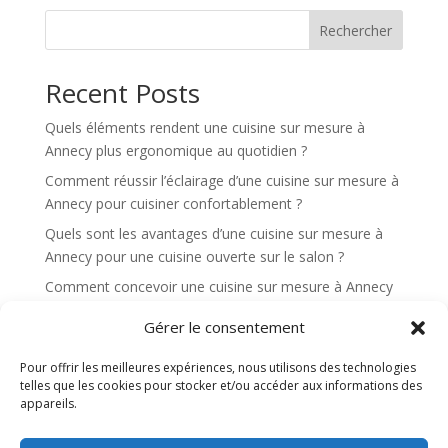
n
Rechercher
a
t
Recent Posts
i
v
Quels éléments rendent une cuisine sur mesure à
e
Annecy plus ergonomique au quotidien ?
:
Comment réussir l’éclairage d’une cuisine sur mesure à
Annecy pour cuisiner confortablement ?
Quels sont les avantages d’une cuisine sur mesure à
Annecy pour une cuisine ouverte sur le salon ?
Comment concevoir une cuisine sur mesure à Annecy
qui soit à la fois pratique et esthétique ?
Gérer le consentement
Comment bien préparer un projet de cuisine sur
mesure à Annecy ?
Pour offrir les meilleures expériences, nous utilisons des technologies
telles que les cookies pour stocker et/ou accéder aux informations des
appareils.
Recent Comments