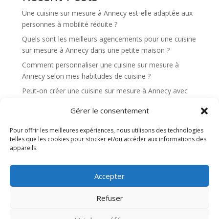
Une cuisine sur mesure à Annecy est-elle adaptée aux
personnes à mobilité réduite ?
Quels sont les meilleurs agencements pour une cuisine
sur mesure à Annecy dans une petite maison ?
Comment personnaliser une cuisine sur mesure à
Annecy selon mes habitudes de cuisine ?
Peut-on créer une cuisine sur mesure à Annecy avec
un maximum de rangements dissimulés ?
Gérer le consentement
Quels éléments rendent une cuisine sur mesure à
Annecy plus ergonomique au quotidien ?
Pour offrir les meilleures expériences, nous utilisons des technologies
telles que les cookies pour stocker et/ou accéder aux informations des
appareils.
Recent Comments
Aucun commentaire à afficher.
Accepter
Refuser
Site web réalisé par l'agence de communication