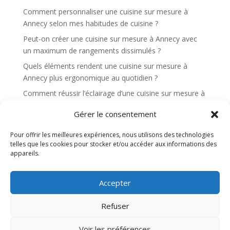
Comment personnaliser une cuisine sur mesure à
Annecy selon mes habitudes de cuisine ?
Peut-on créer une cuisine sur mesure à Annecy avec
un maximum de rangements dissimulés ?
Quels éléments rendent une cuisine sur mesure à
Annecy plus ergonomique au quotidien ?
Comment réussir l’éclairage d’une cuisine sur mesure à
Annecy pour cuisiner confortablement ?
Gérer le consentement
Quels sont les avantages d’une cuisine sur mesure à
Annecy pour une cuisine ouverte sur le salon ?
Pour offrir les meilleures expériences, nous utilisons des technologies
telles que les cookies pour stocker et/ou accéder aux informations des
appareils.
Recent Comments
Aucun commentaire à afficher.
Accepter
Refuser
Site web réalisé par l'agence de communication
Voir les préférences