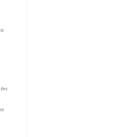
est
y
 des
ent