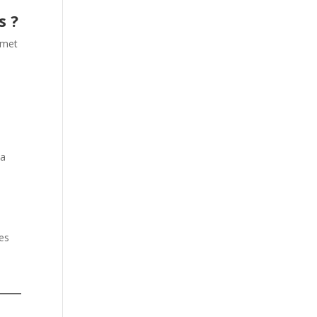
s ?
rmet
t
la
es