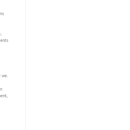
ons
,
ments
 vie.
r.
uent,