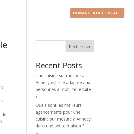
GALERIE
ACTUALITÉS
DEMANDER DE CONTACT
le
Rechercher
Recent Posts
Une cuisine sur mesure à
Annecy est-elle adaptée aux
ns
personnes à mobilité réduite
t
?
ux
Quels sont les meilleurs
agencements pour une
s de
cuisine sur mesure à Annecy
n
dans une petite maison ?