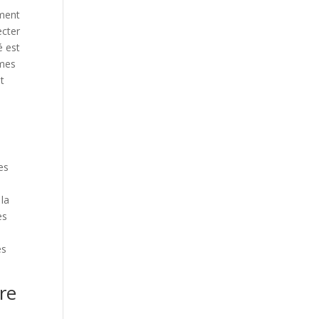
ément
ecter
é est
rmes
t
es
 la
es
es
re