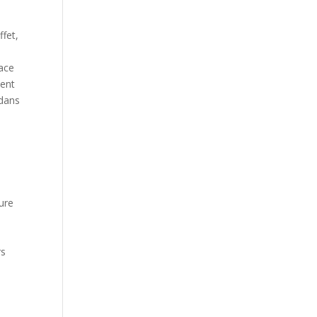
ffet,
pace
ent
 dans
ure
rs
n