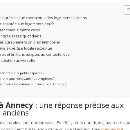
se précise aux contraintes des logements anciens
nt adaptée aux logements neufs
ser chaque mètre carré
r les usages quotidiens
ser durablement un bien immobilier
une expertise locale reconnue
ux et finitions adaptés au contexte local
olution universelle
adaptée aux petits espaces ?
t-elle aux rénovations complètes ?
cal pour une cuisine sur mesure à Annecy ?
 à Annecy
: une réponse précise aux
 anciens
hitecturales sont nombreuses. En effet, murs non droits, hauteurs so
compliquent l’installation d’une cuisine standard.
Une
cuisine sur