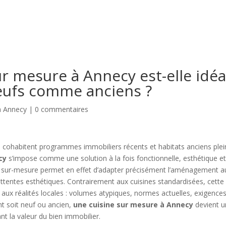
ACCUEIL
PRÉSENTATION
PRESTATIONS
TÉMOIGNAGES
ur mesure à Annecy est-elle idéa
eufs comme anciens ?
à Annecy
|
0 commentaires
ù cohabitent programmes immobiliers récents et habitats anciens plei
cy
s’impose comme une solution à la fois fonctionnelle, esthétique e
 le sur-mesure permet en effet d’adapter précisément l’aménagement a
 attentes esthétiques. Contrairement aux cuisines standardisées, cette
aux réalités locales : volumes atypiques, normes actuelles, exigence
nt soit neuf ou ancien,
une cuisine sur mesure à Annecy
devient u
ant la valeur du bien immobilier.