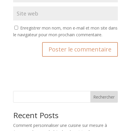
Enregistrer mon nom, mon e-mail et mon site dans
le navigateur pour mon prochain commentaire.
A
l
t
e
r
n
Rechercher
a
t
Recent Posts
i
v
Comment personnaliser une cuisine sur mesure à
e