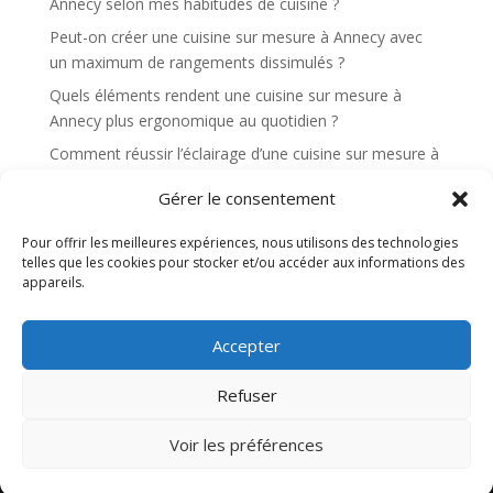
Annecy selon mes habitudes de cuisine ?
:
Peut-on créer une cuisine sur mesure à Annecy avec
un maximum de rangements dissimulés ?
Quels éléments rendent une cuisine sur mesure à
Annecy plus ergonomique au quotidien ?
Comment réussir l’éclairage d’une cuisine sur mesure à
Annecy pour cuisiner confortablement ?
Gérer le consentement
Quels sont les avantages d’une cuisine sur mesure à
Annecy pour une cuisine ouverte sur le salon ?
Pour offrir les meilleures expériences, nous utilisons des technologies
telles que les cookies pour stocker et/ou accéder aux informations des
appareils.
Recent Comments
Aucun commentaire à afficher.
Accepter
Refuser
Site web réalisé par l'agence de communication
Voir les préférences
Gentleview©2026