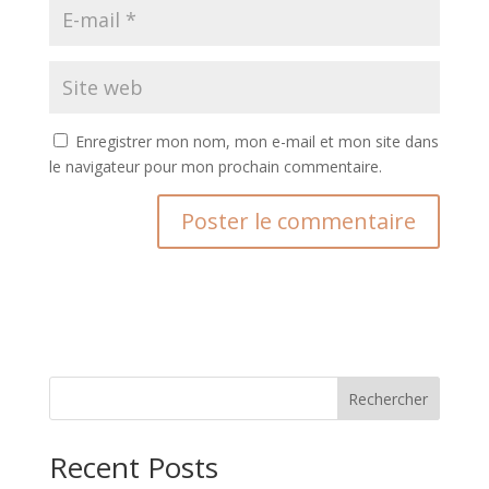
Enregistrer mon nom, mon e-mail et mon site dans
le navigateur pour mon prochain commentaire.
A
l
t
e
r
n
Rechercher
a
t
Recent Posts
i
v