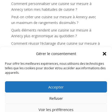
Comment personnaliser une cuisine sur mesure à
e
Annecy selon mes habitudes de cuisine ?
:
Peut-on créer une cuisine sur mesure à Annecy avec
un maximum de rangements dissimulés ?
Quels éléments rendent une cuisine sur mesure à
Annecy plus ergonomique au quotidien ?
Comment réussir l’éclairage d’une cuisine sur mesure à
Annecy pour cuisiner confortablement ?
Gérer le consentement
Quels sont les avantages d’une cuisine sur mesure à
Annecy pour une cuisine ouverte sur le salon ?
Pour offrir les meilleures expériences, nous utilisons des technologies
telles que les cookies pour stocker et/ou accéder aux informations des
appareils.
Recent Comments
Aucun commentaire à afficher.
Accepter
Refuser
Site web réalisé par l'agence de communication
Voir les préférences