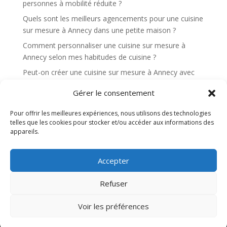
personnes à mobilité réduite ?
Quels sont les meilleurs agencements pour une cuisine
sur mesure à Annecy dans une petite maison ?
Comment personnaliser une cuisine sur mesure à
Annecy selon mes habitudes de cuisine ?
Peut-on créer une cuisine sur mesure à Annecy avec
un maximum de rangements dissimulés ?
Gérer le consentement
Quels éléments rendent une cuisine sur mesure à
Annecy plus ergonomique au quotidien ?
Pour offrir les meilleures expériences, nous utilisons des technologies
telles que les cookies pour stocker et/ou accéder aux informations des
appareils.
Recent Comments
Aucun commentaire à afficher.
Accepter
Refuser
Site web réalisé par l'agence de communication
Voir les préférences
Gentleview©2026