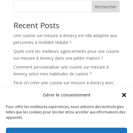
Rechercher
Recent Posts
Une cuisine sur mesure à Annecy est-elle adaptée aux
personnes à mobilité réduite ?
Quels sont les meilleurs agencements pour une cuisine
sur mesure à Annecy dans une petite maison ?
Comment personnaliser une cuisine sur mesure à
Annecy selon mes habitudes de cuisine ?
Peut-on créer une cuisine sur mesure à Annecy avec
un maximum de rangements dissimulés ?
Gérer le consentement
Quels éléments rendent une cuisine sur mesure à
Annecy plus ergonomique au quotidien ?
Pour offrir les meilleures expériences, nous utilisons des technologies
telles que les cookies pour stocker et/ou accéder aux informations des
appareils.
Recent Comments
Aucun commentaire à afficher.