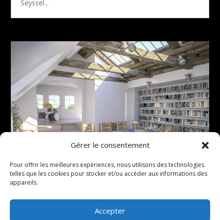
Seyssel...
Gérer le consentement
Pour offrir les meilleures expériences, nous utilisons des technologies
telles que les cookies pour stocker et/ou accéder aux informations des
Comment l’aménagement bibliothèque à Annecy
appareils.
peut-il optimiser votre espace de lecture ?
par
Admin
|
Juin 5, 2024
|
Amenagement bibliotheque
a Annecy
Accepter